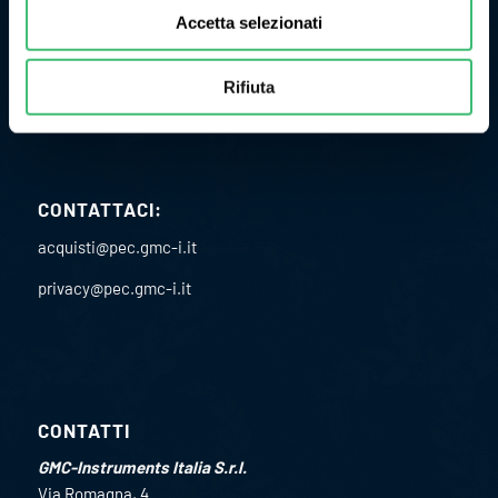
Accetta selezionati
ULTERIORI INFORMAZIONI
P.I. 02151460967
Rifiuta
C.F. 02891610582
Codice univoco SDI: USAL8PV
CONTATTACI:
acquisti@pec.gmc-i.it
privacy@pec.gmc-i.it
CONTATTI
GMC-Instruments Italia S.r.l.
Via Romagna, 4