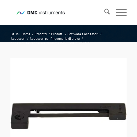
Sei in:
Home
/
Prodotti
/
Prodotti
/
Software e accessori
/
Accessori
/
Accessori per l'ingegneria di prova
/
Accessori tester per elettrodomestici
/
Altro
/
Z3210