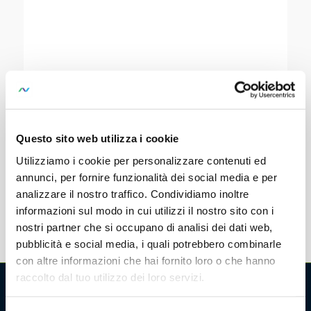
LASTWIDERSTAND 10 OHM,
50 W
Questo sito web utilizza i cookie
Utilizziamo i cookie per personalizzare contenuti ed
SKU:
Z696U
annunci, per fornire funzionalità dei social media e per
analizzare il nostro traffico. Condividiamo inoltre
informazioni sul modo in cui utilizzi il nostro sito con i
nostri partner che si occupano di analisi dei dati web,
pubblicità e social media, i quali potrebbero combinarle
con altre informazioni che hai fornito loro o che hanno
raccolto dal tuo utilizzo dei loro servizi.
CHI SIAMO