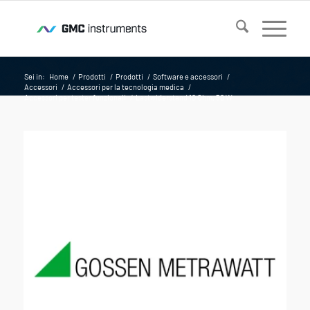
Sei in:
Home
/
Prodotti
/
Prodotti
/
Software e accessori
/
Accessori
/
Accessori per la tecnologia medica
/
Accessori per tester funzionali
/
Lastwiderstand 10 Ohm, 50 W