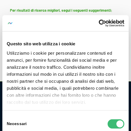
Per risultati di ricerca migliori, segui i seguenti suggerimenti:
Controllare sempre l'ortografia.
Prova con termini simili o sinonimi.
Provare a utilizzare più di una parola chiave.
Questo sito web utilizza i cookie
Utilizziamo i cookie per personalizzare contenuti ed
annunci, per fornire funzionalità dei social media e per
analizzare il nostro traffico. Condividiamo inoltre
informazioni sul modo in cui utilizzi il nostro sito con i
nostri partner che si occupano di analisi dei dati web,
pubblicità e social media, i quali potrebbero combinarle
con altre informazioni che hai fornito loro o che hanno
CHI SIAMO
raccolto dal tuo utilizzo dei loro servizi.
La GMC Instruments Italia è la filiale italiana del gruppo
Selezione
tedesco/svizzero
GMC-Instruments GmbH
, ed opera nel
Necessari
del
settore della misura e del controllo industriale. Fa parte di