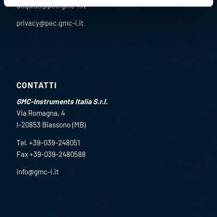
acquisti@pec.gmc-i.it
privacy@pec.gmc-i.it
CONTATTI
GMC-Instruments Italia S.r.l.
Via Romagna, 4
I-20853 Biassono (MB)
Tel. +39-039-248051
Fax +39-039-2480588
info@gmc-i.it